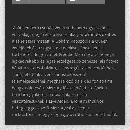
A Queen nem csupán zenekar, hanem egy család is
volt. Máig megihletik a kívülállókat, az álmodozókat és
a zene szerelmeseit. A Bohém Rapszódia a Queen
zenéjének és az együttes rendkívüli énekesének
történetét dolgozza fel. Freddie Mercury a világ egyik
legkedveltebb és legtehetségesebb zenésze, aki fittyet
hányt a sztereotípiákra, ellenszegült a konvencióknak.
Tanúi lehetünk a zenekar üstökösszerű
felemelkedésének meghatározó dalaik és forradalmi
hangzásuk révén, Mercury féktelen életvitelének a
bandára gyakorolt hatásainak, és dicső
visszatérésüknek a Live Aiden, ahol a már súlyos
betegséggel küzdő Mercuryval az élen a
rocktörténelem egyik legnagyszerűbb koncertjét adják.