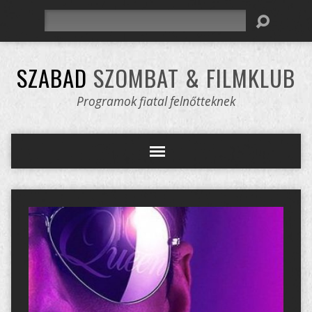
Keresés
SZABAD
SZOMBAT & FILMKLUB
Programok fiatal felnőtteknek