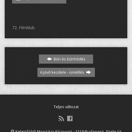
72. Filmklub
Bűn és bűnhődés
A jövő kezdete - ismétlés
Teljes változat
Kelenföldi Montázs Központ - 1119 Budapest, Etele út